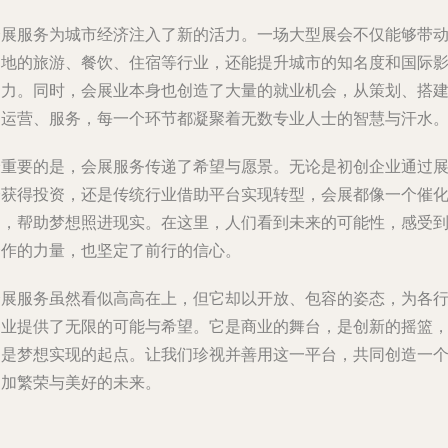
会展服务为城市经济注入了新的活力。一场大型展会不仅能够带
当地的旅游、餐饮、住宿等行业，还能提升城市的知名度和国际
响力。同时，会展业本身也创造了大量的就业机会，从策划、搭
到运营、服务，每一个环节都凝聚着无数专业人士的智慧与汗水
最重要的是，会展服务传递了希望与愿景。无论是初创企业通过
会获得投资，还是传统行业借助平台实现转型，会展都像一个催
剂，帮助梦想照进现实。在这里，人们看到未来的可能性，感受
合作的力量，也坚定了前行的信心。
会展服务虽然看似高高在上，但它却以开放、包容的姿态，为各
各业提供了无限的可能与希望。它是商业的舞台，是创新的摇篮
更是梦想实现的起点。让我们珍视并善用这一平台，共同创造一
更加繁荣与美好的未来。