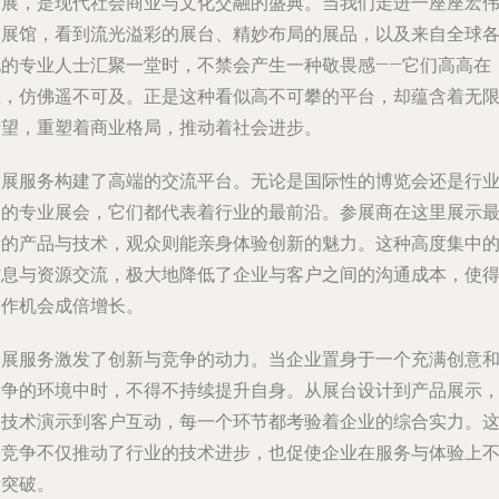
会展，是现代社会商业与文化交融的盛典。当我们走进一座座宏
的展馆，看到流光溢彩的展台、精妙布局的展品，以及来自全球
地的专业人士汇聚一堂时，不禁会产生一种敬畏感——它们高高在
上，仿佛遥不可及。正是这种看似高不可攀的平台，却蕴含着无
希望，重塑着商业格局，推动着社会进步。
会展服务构建了高端的交流平台。无论是国际性的博览会还是行
内的专业展会，它们都代表着行业的最前沿。参展商在这里展示
新的产品与技术，观众则能亲身体验创新的魅力。这种高度集中
信息与资源交流，极大地降低了企业与客户之间的沟通成本，使
合作机会成倍增长。
会展服务激发了创新与竞争的动力。当企业置身于一个充满创意
竞争的环境中时，不得不持续提升自身。从展台设计到产品展示
从技术演示到客户互动，每一个环节都考验着企业的综合实力。
种竞争不仅推动了行业的技术进步，也促使企业在服务与体验上
断突破。