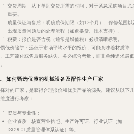
交货周期
：从下单到交货所需的时间，对于紧急采购项目尤
重要。
质量保证与售后
：明确质保期限（如12个月）、保修范围以
出现质量问题后的处理流程（如退换货、技术支持）。
税费
：报价是否含税（通常是增值税）必须清晰标明。
警惕低价陷阱
：远低于市场平均水平的报价，可能意味着材质降
级、工艺简化或售后服务缺失。务必综合考量，而非单纯追求最
价。
二、如何甄选优质的机械设备及配件生产厂家
选择对的厂家，是获得合理报价和优质产品的源头。建议从以下
个维度进行考察：
资质与专业性
：
企业资质
：核查营业执照、生产许可证、行业认证（如
ISO9001质量管理体系认证）等。