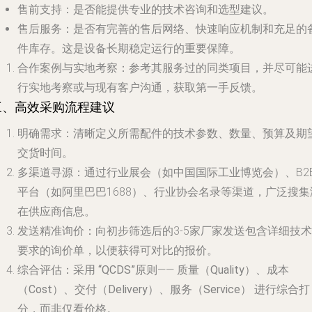
售前支持
：是否能提供专业的技术咨询和选型建议。
售后服务
：是否有完善的售后网络、快速响应机制和充足的
件库存。这是设备长期稳定运行的重要保障。
合作案例与实地考察
：参考其服务过的同类项目，并尽可能
行实地考察或与现有客户沟通，获取第一手反馈。
三、高效采购流程建议
明确需求
：清晰定义所需配件的技术参数、数量、预算及期
交货时间。
多渠道寻源
：通过行业展会（如中国国际工业博览会）、B2
平台（如阿里巴巴1688）、行业协会名录等渠道，广泛搜集
在供应商信息。
发送精准询价
：向初步筛选后的3-5家厂家发送包含详细技术
要求的询价单，以便获得可对比的报价。
综合评估
：采用
“QCDS”原则
——
质量（Quality）、成本
（Cost）、交付（Delivery）、服务（Service）
进行综合打
分，而非仅看价格。