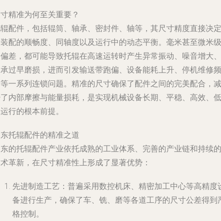
尺寸精准为何至关重要？
托辊配件，包括辊筒、轴承、密封件、轴等，其尺寸精度直接决
了装配的顺畅度、同轴度以及运行中的动态平衡。毫米甚至微米
的偏差，都可能导致托辊在高速运转时产生异常振动、噪音增大
轴承过早磨损，进而引发输送带跑偏、设备能耗上升、停机维修
繁等一系列连锁问题。精准的尺寸确保了配件之间的完美配合，
少了内部摩擦与能量损耗，是实现机械设备长期、平稳、高效、
耗运行的根本前提。
山东托辊配件的精准之道
山东的托辊配件产业依托成熟的工业体系、完善的产业链和持续
技术革新，在尺寸精准性上形成了显著优势：
先进制造工艺：普遍采用数控机床、精密加工中心等高精度
备进行生产，确保了车、铣、磨等各道工序的尺寸公差得到
格控制。