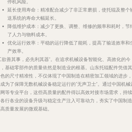
停机风险。
延长使用寿命：精准配合减少了非正常磨损，使托辊及整个
送系统的寿命大幅延长。
降低维护成本：减少了更换、调整、维修的频率和耗时，节
了人力与物料成本。
优化运行效率：平稳的运行降低了能耗，提高了输送效率和
产效率。
“工欲善其事，必先利其器”。在追求机械设备智能化、高效化的今
天，基础零部件的质量依然是制造业的根基。山东托辊配件凭借
出色的尺寸精准性，不仅体现了中国制造在精密加工领域的进步
更成为了保障无数机械设备稳定运行的“无声卫士”。通过中国机械
备网等专业平台，这些高质量的配件得以高效对接市场需求，持
为各行各业的设备升级与稳定生产注入可靠动力，夯实了中国制
业高质量发展的微观基础。