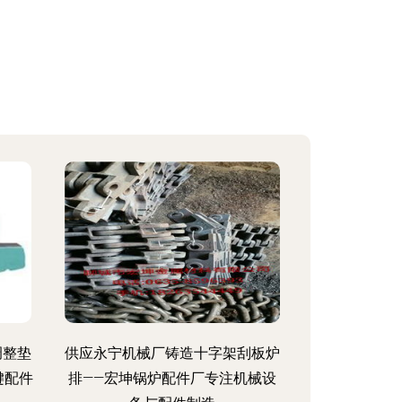
调整垫
供应永宁机械厂铸造十字架刮板炉
键配件
排——宏坤锅炉配件厂专注机械设