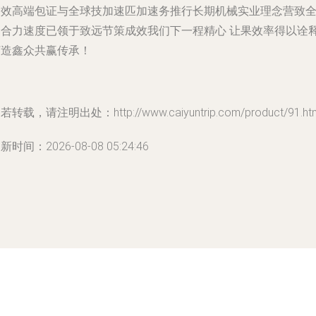
高效高端包证与全球技加速匹加速务推行长期机械实业理念营致
明合力速度已领于致远节策成效我们下一程精心 让果效率得以诠
打造鑫众共赢传承！
若转载，请注明出处：http://www.caiyuntrip.com/product/91.ht
新时间：2026-08-08 05:24:46