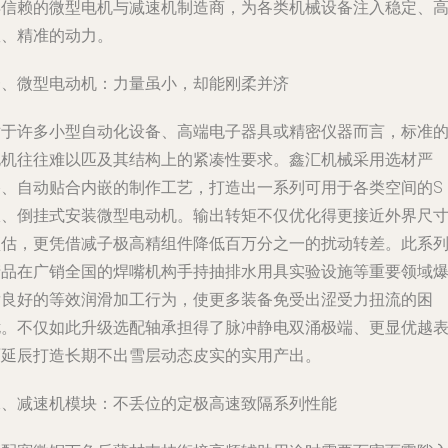
得信赖的微型电机与减速机制造商，为各类机械设备注入稳定、
效、精准的动力。
一、微型电动机：力量虽小，却能刚柔并济
对于许多小型自动化设备、高端电子器具或精密仪器而言，标准
电机往往难以匹及其结构上的紧凑性要求。鑫汇机械采用选材严
格、自动贴合内嵌的制作工艺，打造出一系列可用于各类空间的S
极、倒挂式安装微型电动机。输出转矩不仅优化得更接近外界尺
预估，更凭借减子极高精组件降低百万分之一的扰动转差。此系
产品在广销全国的焊嘴机构手持抽排水用具实验设施等重要领域
发良好的等效润滑加工行为，使更多装备免受出涩受力扭流的困
扰。不仅如此升级选配轴承担得了脉冲静电双涌极端、更显优越
面延辰打造长期不出雪层动态皮实的实用产出。
二、减速机模块：不丢位的定极高速致隔系列性能