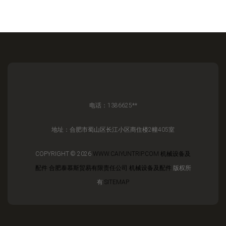
电话：1386625**
地址：合肥市蜀山区长江小区商住楼2幢405室
COPYRIGHT © 2026
WWW.CAIYUNTRIP.COM
机械设备及
配件
合肥泰慕斯贸易有限责任公司
机械设备及配件
版权所
有
SITEMAP